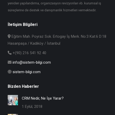
yeniden yapılandırma, organizasyon revizyonları vb. kurumsal iş
süreçlerine de destek ve danışmanlık hizmetleri vermektedir.
İletişim Bilgileri
Eğitim Mah. Poyraz Sok. Ertogay İş Merk. No:3 Kat:6 D:18
Hasanpaşa / Kadıköy / İstanbul
+(90) 216 541 92 40
info@sistem-bilgi.com
sistem-bilgi.com
Bizden Haberler
CRM Nedir, Ne İşe Yarar?
1 Eylül, 2018