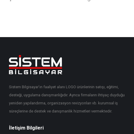
Sistem Bilgisayar’ın faaliyet alanı LOGO ürünlerinin satışı, eğitimi,
desteği, uygulama danışmanlığıdır. Ayrıca firmaların ihtiyaç duyduğu
yeniden yapılandırma, organizasyon revizyonları vb. kurumsal iş
süreçlerine de destek ve danışmanlık hizmetleri vermektedir.
İletişim Bilgileri