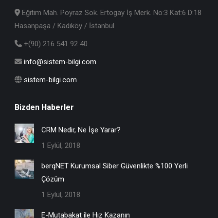
Eğitim Mah. Poyraz Sok. Ertogay İş Merk. No:3 Kat:6 D:18
Hasanpaşa / Kadıköy / İstanbul
+(90) 216 541 92 40
info@sistem-bilgi.com
sistem-bilgi.com
Bizden Haberler
CRM Nedir, Ne İşe Yarar?
1 Eylül, 2018
berqNET Kurumsal Siber Güvenlikte %100 Yerli
Çözüm
1 Eylül, 2018
E-Mutabakat ile Hız Kazanın